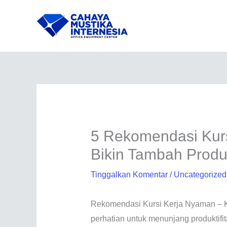
Lewati
ke
konten
5 Rekomendasi Kur
Bikin Tambah Produk
Tinggalkan Komentar
/
Uncategorized
Rekomendasi Kursi Kerja Nyaman – Ku
perhatian untuk menunjang produktifi