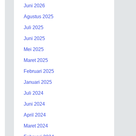
Juni 2026
Agustus 2025
Juli 2025
Juni 2025
Mei 2025
Maret 2025
Februari 2025
Januari 2025
Juli 2024
Juni 2024
April 2024
Maret 2024