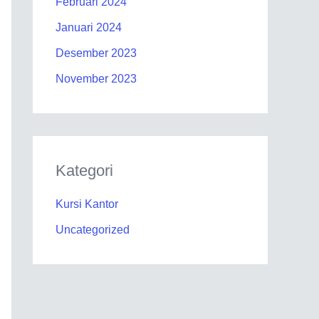
Februari 2024
Januari 2024
Desember 2023
November 2023
Kategori
Kursi Kantor
Uncategorized