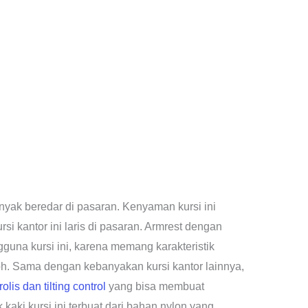
anyak beredar di pasaran. Kenyaman kursi ini
i kantor ini laris di pasaran. Armrest dengan
a kursi ini, karena memang karakteristik
h. Sama dengan kebanyakan kursi kantor lainnya,
rolis dan tilting control
yang bisa membuat
ki kursi ini terbuat dari bahan nylon yang