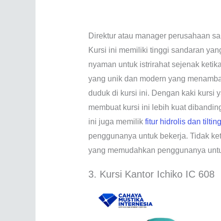
Direktur atau manager perusahaan san
Kursi ini memiliki tinggi sandaran yan
nyaman untuk istrirahat sejenak ketika
yang unik dan modern yang menambah
duduk di kursi ini. Dengan kaki kursi
membuat kursi ini lebih kuat dibandin
ini juga memilik
fitur hidrolis dan tiltin
penggunanya untuk bekerja. Tidak keti
yang memudahkan penggunanya untuk 
3. Kursi Kantor Ichiko IC 608