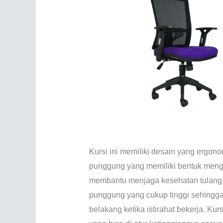
Kursi ini memiliki desain yang ergon
punggung yang memiliki bentuk mengik
membantu menjaga kesehatan tulang be
punggung yang cukup tinggi sehingg
belakang ketika istirahat bekerja. Kur