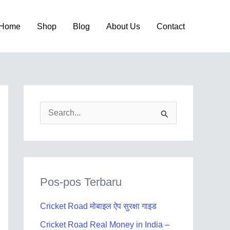
Home
Shop
Blog
About Us
Contact
C
a
r
i
Pos-pos Terbaru
u
n
Cricket Road मोबाइल ऐप सुरक्षा गाइड
t
Cricket Road Real Money in India –