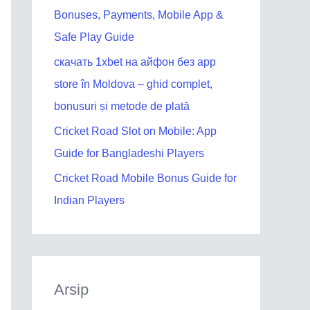
u
Bonuses, Payments, Mobile App &
k
Safe Play Guide
:
скачать 1xbet на айфон без app
store în Moldova – ghid complet,
bonusuri și metode de plată
Cricket Road Slot on Mobile: App
Guide for Bangladeshi Players
Cricket Road Mobile Bonus Guide for
Indian Players
Arsip