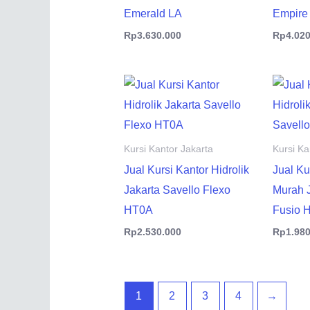
Emerald LA
Empir
Rp
3.630.000
Rp
4.02
Kursi Kantor Jakarta
Kursi Ka
Jual Kursi Kantor Hidrolik
Jual Ku
Jakarta Savello Flexo
Murah J
HT0A
Fusio 
Rp
2.530.000
Rp
1.98
1
2
3
4
→