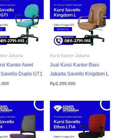
ntor Jakarta
Kursi Kantor Jakarta
rsi Kantor Awet
Jual Kursi Kantor Baru
 Savello Duplo GT1
Jakarta Savello Kingdom L
0.000
Rp
2.200.000