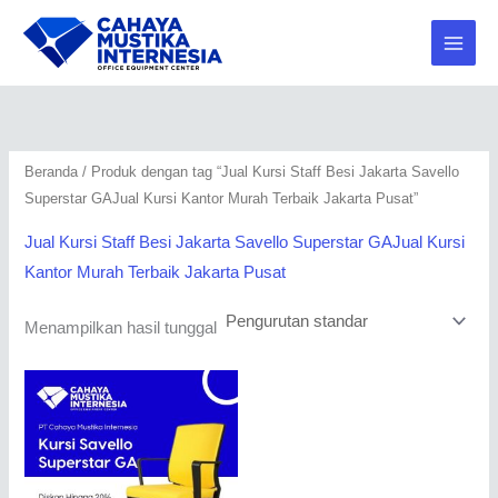
Lewati
2
2
1
1
2
1
ke
0
0
9
6
9
4
konten
7
0
3
5
7
2
P
P
P
P
P
P
r
r
r
r
r
r
Beranda
/ Produk dengan tag “Jual Kursi Staff Besi Jakarta Savello
o
o
o
o
o
o
Superstar GAJual Kursi Kantor Murah Terbaik Jakarta Pusat”
d
d
d
d
d
d
u
u
u
u
u
u
Jual Kursi Staff Besi Jakarta Savello Superstar GAJual Kursi
Kantor Murah Terbaik Jakarta Pusat
k
k
k
k
k
k
Menampilkan hasil tunggal