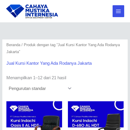
Lewati
2
2
1
1
2
1
ke
0
0
9
6
9
4
konten
7
0
3
5
7
2
P
P
P
P
P
P
r
r
r
r
r
r
Beranda
/ Produk dengan tag “Jual Kursi Kantor Yang Ada Rodanya
o
o
o
o
o
o
Jakarta”
d
d
d
d
d
d
u
u
u
u
u
u
Jual Kursi Kantor Yang Ada Rodanya Jakarta
k
k
k
k
k
k
Menampilkan 1–12 dari 21 hasil