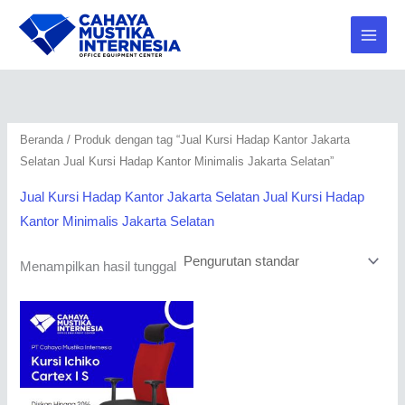
Lewati
2
2
1
1
2
1
ke
0
0
9
6
9
4
konten
7
0
3
5
7
2
P
P
P
P
P
P
r
r
r
r
r
r
Beranda
/ Produk dengan tag “Jual Kursi Hadap Kantor Jakarta
o
o
o
o
o
o
Selatan Jual Kursi Hadap Kantor Minimalis Jakarta Selatan”
d
d
d
d
d
d
u
u
u
u
u
u
Jual Kursi Hadap Kantor Jakarta Selatan Jual Kursi Hadap
Kantor Minimalis Jakarta Selatan
k
k
k
k
k
k
Menampilkan hasil tunggal