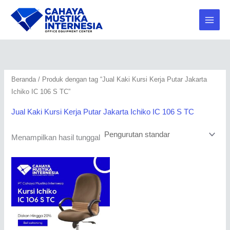
Lewati
2
2
1
1
2
1
ke
0
0
9
6
9
4
konten
7
0
3
5
7
2
P
P
P
P
P
P
r
r
r
r
r
r
Beranda
/ Produk dengan tag “Jual Kaki Kursi Kerja Putar Jakarta
o
o
o
o
o
o
Ichiko IC 106 S TC”
d
d
d
d
d
d
u
u
u
u
u
u
Jual Kaki Kursi Kerja Putar Jakarta Ichiko IC 106 S TC
k
k
k
k
k
k
Menampilkan hasil tunggal